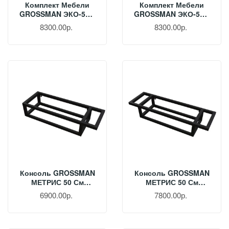
Комплект Мебели
Комплект Мебели
GROSSMAN ЭКО-52 3
GROSSMAN ЭКО-52 3
В 1 Белый 105205
В 1
8300.00р.
8300.00р.
Комбинированный
105206
Консоль GROSSMAN
Консоль GROSSMAN
МЕТРИС 50 См
МЕТРИС 50 См
Черная 105002
Черная 105003
6900.00р.
7800.00р.