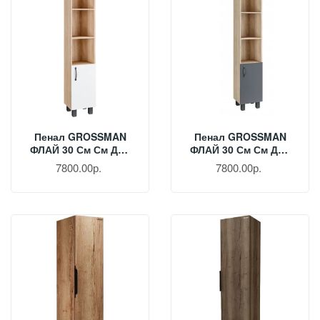
Пенал GROSSMAN
Пенал GROSSMAN
ФЛАЙ 30 См См Дуб
ФЛАЙ 30 См См Дуб
Сонома/белый
Сонома/серый
7800.00р.
7800.00р.
303001
303002