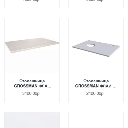
303504
Столешница
Столешница
GROSSMAN ФЛАЙ
GROSSMAN ФЛАЙ 60
100 См Белая 501001
См Белая 506001
3400.00р.
2400.00р.