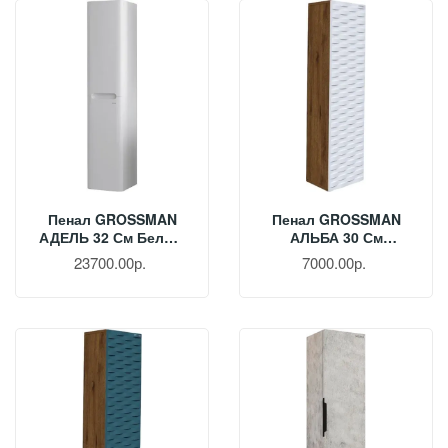
Пенал GROSSMAN
Пенал GROSSMAN
АДЕЛЬ 32 См Белый
АЛЬБА 30 См
303201
Веллингтон/белый
23700.00р.
7000.00р.
303009