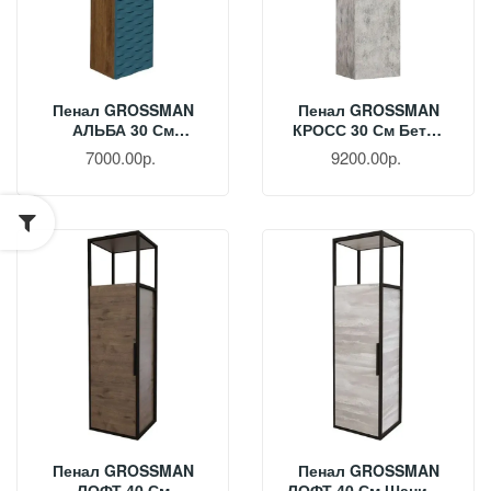
Пенал GROSSMAN
Пенал GROSSMAN
АЛЬБА 30 См
КРОСС 30 См Бетон
Веллингтон/бриз
303006
7000.00р.
9200.00р.
303010
Пенал GROSSMAN
Пенал GROSSMAN
ЛОФТ 40 См
ЛОФТ 40 См Шанико/