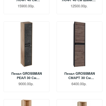
Веллингтон/металл
Металл Черный
15900.00р.
12500.00р.
Черный 304001
304002
Пенал GROSSMAN
Пенал GROSSMAN
РЕАЛ 30 См
СМАРТ 30 См
Веллингтон/бетон
Веллингтон/графит
9000.00р.
6400.00р.
Арья 303007
303011