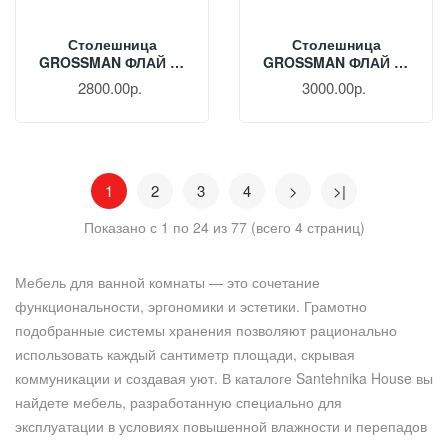
Столешница
Столешница
GROSSMAN ФЛАЙ 70
GROSSMAN ФЛАЙ 80
См Серая 507002
См Белая 508001
2800.00р.
3000.00р.
1
2
3
4
>
>|
Показано с 1 по 24 из 77 (всего 4 страниц)
Мебель для ванной комнаты — это сочетание
функциональности, эргономики и эстетики. Грамотно
подобранные системы хранения позволяют рационально
использовать каждый сантиметр площади, скрывая
коммуникации и создавая уют. В каталоге Santehnika House вы
найдете мебель, разработанную специально для
эксплуатации в условиях повышенной влажности и перепадов