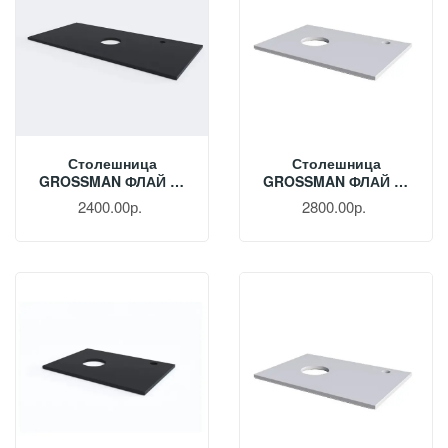
Столешница
Столешница
GROSSMAN ФЛАЙ 60
GROSSMAN ФЛАЙ 70
См Серая 506002
См Белая 507001
2400.00р.
2800.00р.