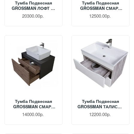
Тумба Подвесная
Тумба Подвесная
GROSSMAN ЛОФТ 90
GROSSMAN СМАРТ
См Шанико/металл
60 См Веллигтон/
20300.00р.
12500.00р.
Черный 109002
Графит 106009
Тумба Подвесная
Тумба Подвесная
GROSSMAN СМАРТ
GROSSMAN ТАЛИС 70
70 См Веллигтон/
См Бетон Пайн/
14000.00р.
12200.00р.
Графит 107009
Белый Глянец 107011