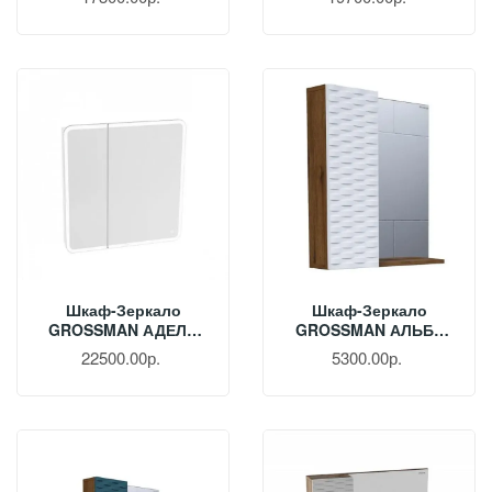
Подсветкой 207004
Подсветкой 208004
Шкаф-Зеркало
Шкаф-Зеркало
GROSSMAN АДЕЛЬ
GROSSMAN АЛЬБА
90 См С LED
65 См Веллингтон/
22500.00р.
5300.00р.
Подсветкой 209004
Белый 206501