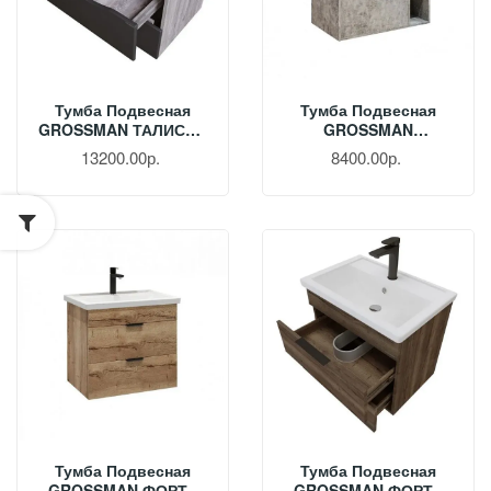
Тумба Подвесная
Тумба Подвесная
GROSSMAN ТАЛИС 80
GROSSMAN
См Бетон Пайн/серая
ФАЛЬКОН 80 См
13200.00р.
8400.00р.
108013
Бетон 108005
Тумба Подвесная
Тумба Подвесная
GROSSMAN ФОРТА
GROSSMAN ФОРТА