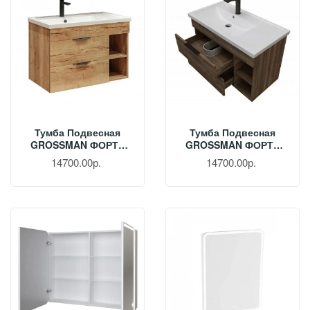
Тумба Подвесная
Тумба Подвесная
GROSSMAN ФОРТА
GROSSMAN ФОРТА
80 См Дуб Галифакс
80 См Темный Дуб
14700.00р.
14700.00р.
108004
1080042