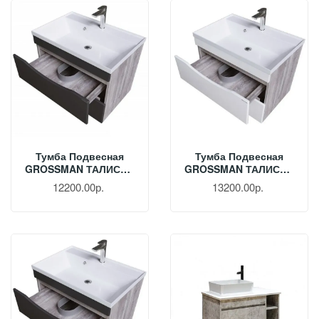
Тумба Подвесная
Тумба Подвесная
GROSSMAN ТАЛИС 70
GROSSMAN ТАЛИС 80
См Бетон Пайн/серая
См Бетон Пайн/
12200.00р.
13200.00р.
107010
Белый Глянец 108014