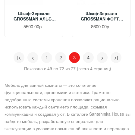
Шкаф-Зеркало
Шкаф-Зеркало
GROSSMAN АЛЬБА
GROSSMAN ФОРТА
80 См Веллингтон/
60 См Дуб Галифакс
5500.00р.
8600.00р.
Бриз 208005
206003
|<
<
1
2
3
4
>
>|
Показано с 49 по 72 из 77 (всего 4 страниц)
Мебель для ванной комнаты — это сочетание
функциональности, эргономики и эстетики. Грамотно
подобранные системы хранения позволяют рационально
использовать каждый сантиметр площади, скрывая
коммуникации и создавая уют. В каталоге Santehnika House вы
найдете мебель, разработанную специально для
эксплуатации в условиях повышенной влажности и перепадов