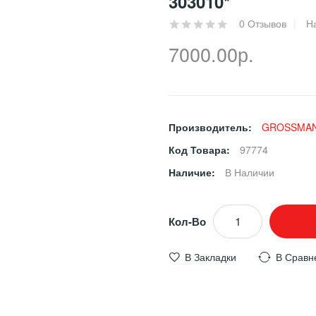
303010*
0 Отзывов
Н
7000.00р.
Производитель:
GROSSMA
Код Товара:
97774
Наличие:
В Наличии
Кол-Во
В Закладки
В Сравн