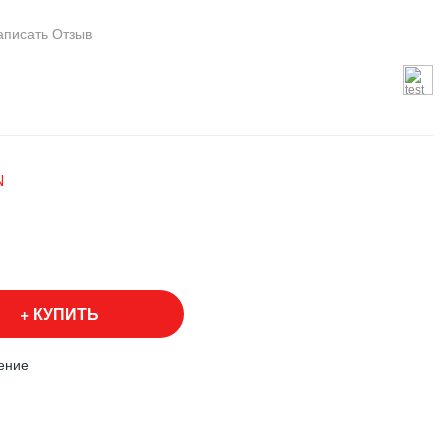
аписать Отзыв
N
КУПИТЬ
ение