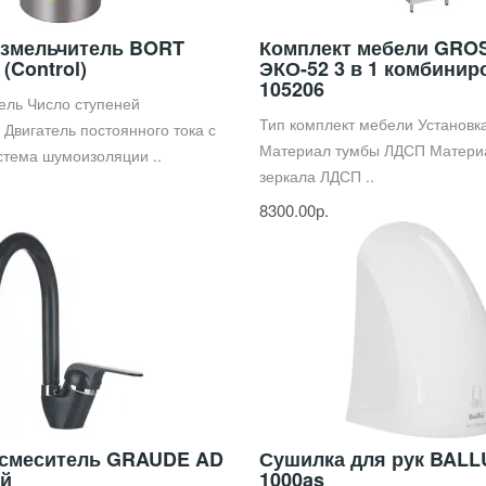
змельчитель BORT
Комплект мебели GR
 (Control)
ЭКО-52 3 в 1 комбини
105206
ель Число ступеней
Тип комплект мебели Установк
 Двигатель постоянного тока с
Материал тумбы ЛДСП Матери
тема шумоизоляции ..
зеркала ЛДСП ..
8300.00р.
 смеситель GRAUDE AD
Сушилка для рук BALL
ый
1000as