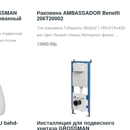
OSSMAN
Раковина AMBASSADOR Benefit
рованный
206T20002
Тип раковина Габариты (ВхШхГ) 185х515х420
а подвесная
мм Цвет белый глянец Материал фаянс ..
ал полки
13400.00р.
U bahd-
Инсталляция для подвесного
унитаза GROSSMAN