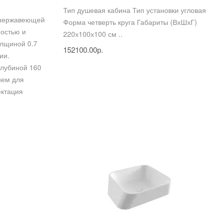
Тип душевая кабина Тип установки угловая
 нержавеющей
Форма четверть круга Габариты (ВхШхГ)
ностью и
220х100х100 см ..
олщиной 0.7
152100.00р.
ии.
глубиной 160
ием для
ектация
и