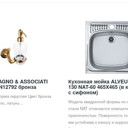
AGNO & ASSOCIATI
Кухонная мойка ALVEU
ON12792 бронза
130 NAT-60 465X465 (в 
с сифоном)
орма округлая Цвет бронза
Модель квадратной формы из
о, латунь ..
стали NAT отличается компакт
практичностью. Поверхность т
мм устойчива к износу и корроз