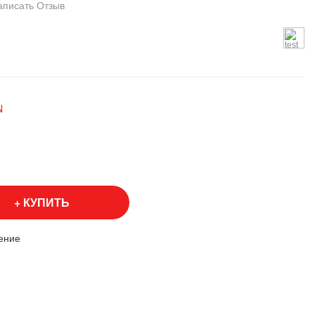
аписать Отзыв
N
КУПИТЬ
ение