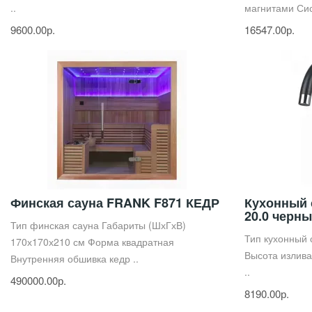
..
магнитами Сис
9600.00р.
16547.00р.
Финская сауна FRANK F871 КЕДР
Кухонный
20.0 черн
Тип финская сауна Габариты (ШхГхВ)
Тип кухонный
170х170х210 см Форма квадратная
Высота излива
Внутренняя обшивка кедр ..
..
490000.00р.
8190.00р.