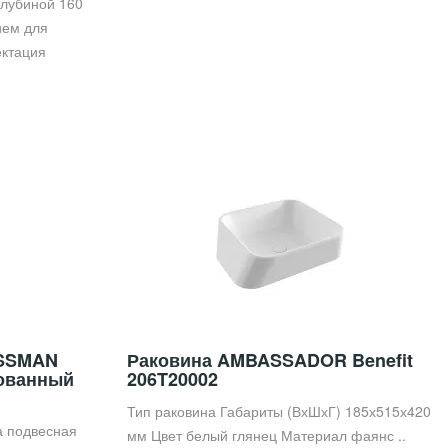
глубиной 160
ием для
ектация
и
OSSMAN
Раковина AMBASSADOR Benefit
рованный
206T20002
Тип раковина Габариты (ВхШхГ) 185х515х420
а подвесная
мм Цвет белый глянец Материал фаянс ..