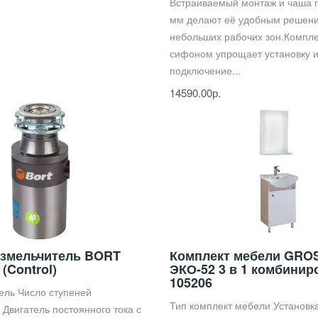
Встраиваемый монтаж и чаша 
мм делают её удобным решен
небольших рабочих зон.Компл
сифоном упрощает установку 
подключение...
14590.00р.
змельчитель BORT
Комплект мебели GR
 (Control)
ЭКО-52 3 в 1 комбини
105206
ель Число ступеней
Тип комплект мебели Установк
 Двигатель постоянного тока с