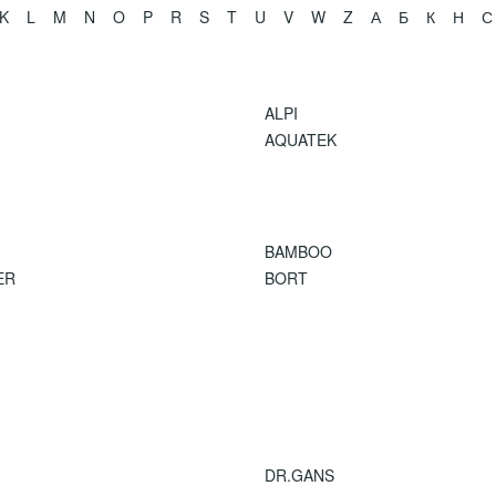
K
L
M
N
O
P
R
S
T
U
V
W
Z
А
Б
К
Н
С
ALPI
AQUATEK
BAMBOO
ER
BORT
DR.GANS