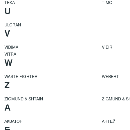
TEKA
TIMO
U
ULGRAN
V
VIDIMA
VIEIR
VITRA
W
WASTE FIGHTER
WEBERT
Z
ZIGMUND & SHTAIN
ZIGMUND & S
А
АКВАТОН
АНТЕЙ
Б