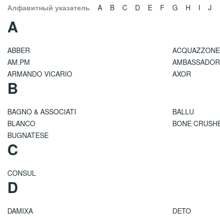
Алфавитный указатель
A
B
C
D
E
F
G
H
I
J
A
ABBER
ACQUAZZONE
AM.PM
AMBASSADOR
ARMANDO VICARIO
AXOR
B
BAGNO & ASSOCIATI
BALLU
BLANCO
BONE CRUSH
BUGNATESE
C
CONSUL
D
DAMIXA
DETO