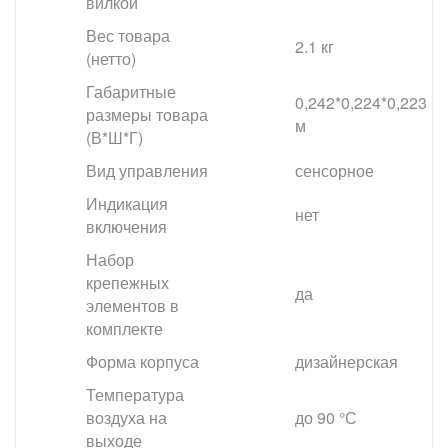
вилкой
Вес товара
2.1 кг
(нетто)
Габаритные
0,242*0,224*0,223
размеры товара
м
(В*Ш*Г)
Вид управления
сенсорное
Индикация
нет
включения
Набор
крепежных
да
элементов в
комплекте
Форма корпуса
дизайнерская
Температура
воздуха на
до 90 °С
выходе