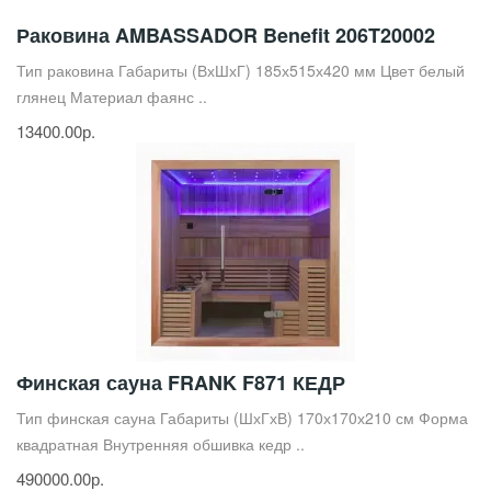
Раковина AMBASSADOR Benefit 206T20002
Тип раковина Габариты (ВхШхГ) 185х515х420 мм Цвет белый
глянец Материал фаянс ..
13400.00р.
Финская сауна FRANK F871 КЕДР
Тип финская сауна Габариты (ШхГхВ) 170х170х210 см Форма
квадратная Внутренняя обшивка кедр ..
490000.00р.