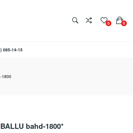
0
0
) 085-14-15
d-1800
 BALLU bahd-1800*