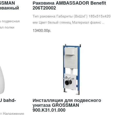
OSSMAN
Раковина AMBASSADOR Benefit
рованный
206T20002
Тип раковина Габариты (ВхШхГ) 185х515х420
а подвесная
мм Цвет белый глянец Материал фаянс ..
ал полки
13400.00р.
U bahd-
Инсталляция для подвесного
унитаза GROSSMAN
900.K31.01.000
Вт Напряжение