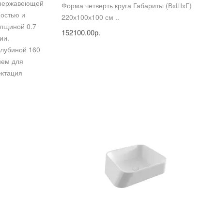
 нержавеющей
Форма четверть круга Габариты (ВхШхГ)
ностью и
220х100х100 см ..
олщиной 0.7
152100.00р.
ии.
глубиной 160
ием для
ектация
и