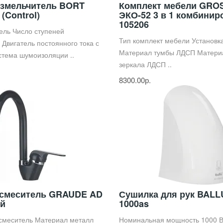
змельчитель BORT
Комплект мебели GR
 (Control)
ЭКО-52 3 в 1 комбини
105206
ель Число ступеней
Тип комплект мебели Установк
 Двигатель постоянного тока с
Материал тумбы ЛДСП Матери
тема шумоизоляции ..
зеркала ЛДСП ..
8300.00р.
 смеситель GRAUDE AD
Сушилка для рук BALL
ый
1000as
 смеситель Материал металл
Номинальная мощность 1000 