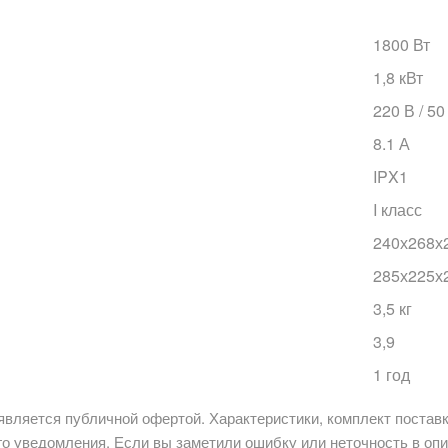
1800 Вт
1,8 кВт
220 В / 50
8.1 А
IPX1
I класс
240х268х
285х225х
3,5 кг
3,9
1 год
является публичной офертой. Характеристики, комплект поставк
о уведомления. Если вы заметили ошибку или неточность в опи