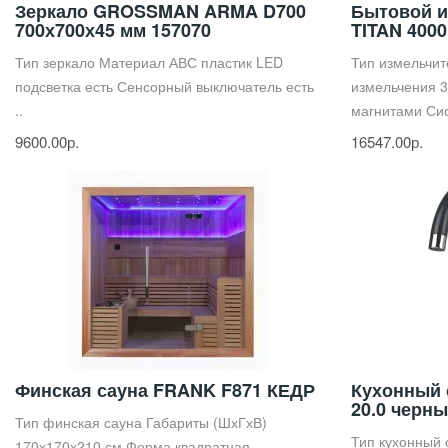
Зеркало GROSSMAN ARMA D700
Бытовой и
700х700х45 мм 157070
TITAN 4000
Тип зеркало Материал АВС пластик LED
Тип измельчит
подсветка есть Сенсорный выключатель есть
измельчения 3
..
магнитами Сис
9600.00р.
16547.00р.
Финская сауна FRANK F871 КЕДР
Кухонный
20.0 черн
Тип финская сауна Габариты (ШхГхВ)
Тип кухонный
170х170х210 см Форма квадратная