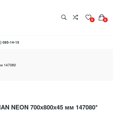
0
0
) 085-14-15
м 147080
N NEON 700х800х45 мм 147080*