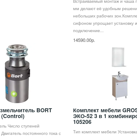
Встраиваемый монтаж и чаша 
мм делают её удобным решен
небольших рабочих зон.Компл
сифоном упрощает установку 
подключение...
14590.00р.
змельчитель BORT
Комплект мебели GR
 (Control)
ЭКО-52 3 в 1 комбини
105206
ель Число ступеней
Тип комплект мебели Установк
 Двигатель постоянного тока с