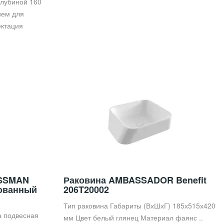
глубиной 160
ием для
ектация
и
OSSMAN
Раковина AMBASSADOR Benefit
рованный
206T20002
Тип раковина Габариты (ВхШхГ) 185х515х420
а подвесная
мм Цвет белый глянец Материал фаянс ..