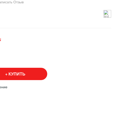
аписать Отзыв
N
КУПИТЬ
ение