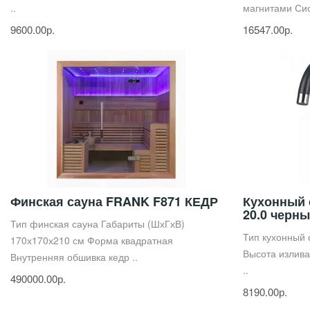
..
магнитами Сис
9600.00р.
16547.00р.
Финская сауна FRANK F871 КЕДР
Кухонный
20.0 черн
Тип финская сауна Габариты (ШхГхВ)
Тип кухонный
170х170х210 см Форма квадратная
Высота излива
Внутренняя обшивка кедр ..
..
490000.00р.
8190.00р.