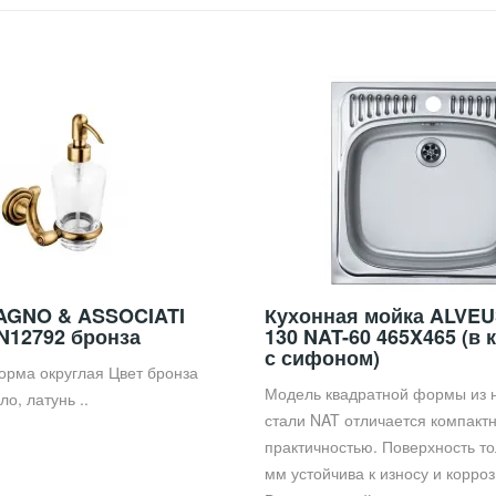
AGNO & ASSOCIATI
Кухонная мойка ALVEU
ON12792 бронза
130 NAT-60 465X465 (в 
с сифоном)
орма округлая Цвет бронза
Модель квадратной формы из
о, латунь ..
стали NAT отличается компакт
практичностью. Поверхность т
мм устойчива к износу и корроз