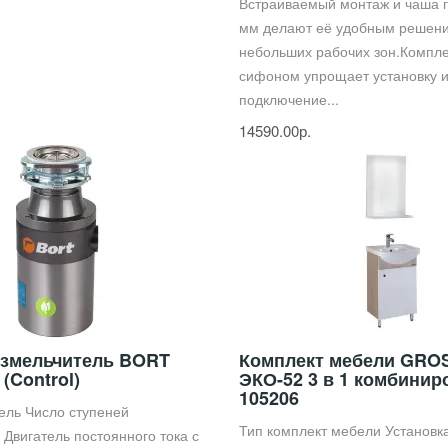
Встраиваемый монтаж и чаша 
мм делают её удобным решен
небольших рабочих зон.Компл
сифоном упрощает установку 
подключение...
14590.00р.
змельчитель BORT
Комплект мебели GR
 (Control)
ЭКО-52 3 в 1 комбини
105206
ель Число ступеней
Тип комплект мебели Установк
 Двигатель постоянного тока с