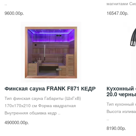
..
магнитами Сис
9600.00р.
16547.00р.
Финская сауна FRANK F871 КЕДР
Кухонный
20.0 черн
Тип финская сауна Габариты (ШхГхВ)
Тип кухонный
170х170х210 см Форма квадратная
Высота излива
Внутренняя обшивка кедр ..
..
490000.00р.
8190.00р.