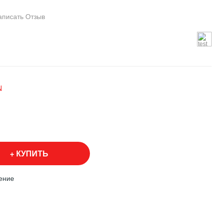
аписать Отзыв
N
КУПИТЬ
ение