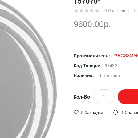
157070*
0 Отзывов
Н
9600.00р.
Производитель:
GROSSMA
Код Товара:
97432
Наличие:
В Наличии
Кол-Во
В Закладки
В Сравн