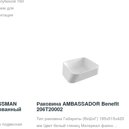
глубиной 160
ием для
ектация
и
OSSMAN
Раковина AMBASSADOR Benefit
рованный
206T20002
Тип раковина Габариты (ВхШхГ) 185х515х420
а подвесная
мм Цвет белый глянец Материал фаянс ..