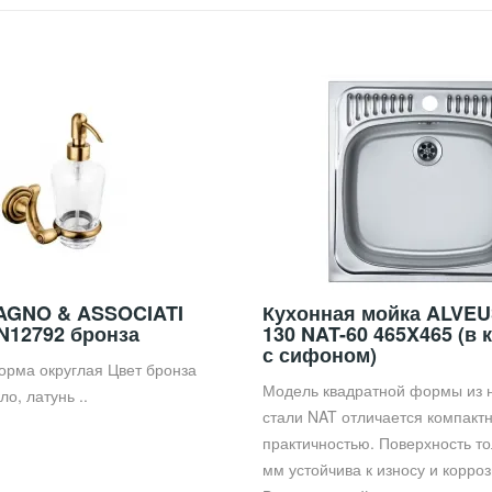
AGNO & ASSOCIATI
Кухонная мойка ALVEU
ON12792 бронза
130 NAT-60 465X465 (в 
с сифоном)
орма округлая Цвет бронза
Модель квадратной формы из
о, латунь ..
стали NAT отличается компакт
практичностью. Поверхность т
мм устойчива к износу и корроз