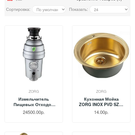
Сортировка:
Показать:
ZORG
ZORG
Измельчитель
Кухонная Мойка
Пищевых Отходов
ZORG INOX PVD SZR-
ZORG ZR-38 D
510/205 Бронза
24500.00р.
14.00р.