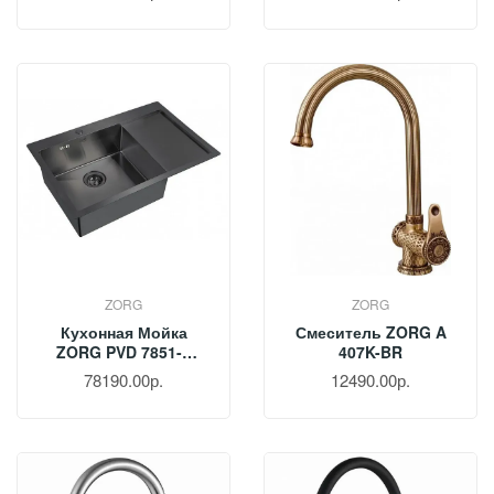
ZORG
ZORG
Кухонная Мойка
Смеситель ZORG A
ZORG PVD 7851-L
407K-BR
GRAFIT
78190.00р.
12490.00р.