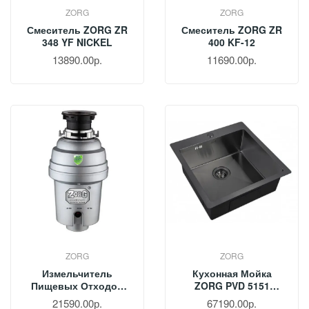
ZORG
ZORG
Смеситель ZORG ZR
Смеситель ZORG ZR
348 YF NICKEL
400 KF-12
13890.00р.
11690.00р.
ZORG
ZORG
Измельчитель
Кухонная Мойка
Пищевых Отходов
ZORG PVD 5151
ZORG ZR-75 D
GRAFIT
21590.00р.
67190.00р.