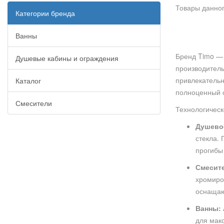
Товары данног
Категории бренда
Ванны
Бренд Timo — 
Душевые кабины и ограждения
производитель
привлекательн
Каталог
полноценный о
Смесители
Технологическ
Душево
стекла.
прогибы
Смесит
хромиро
оснащаю
Ванны:
для мак