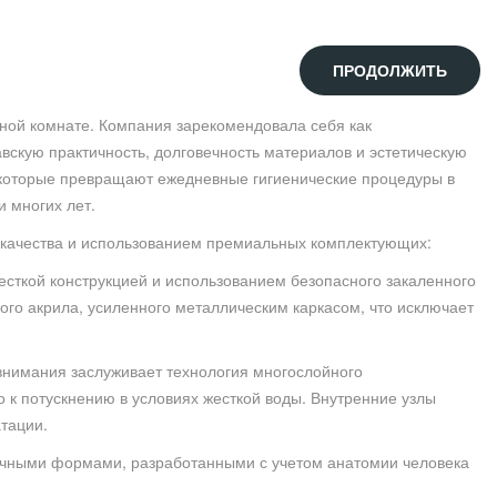
ПРОДОЛЖИТЬ
нной комнате. Компания зарекомендовала себя как
вскую практичность, долговечность материалов и эстетическую
которые превращают ежедневные гигиенические процедуры в
 многих лет.
 качества и использованием премиальных комплектующих:
сткой конструкцией и использованием безопасного закаленного
ого акрила, усиленного металлическим каркасом, что исключает
внимания заслуживает технология многослойного
о к потускнению в условиях жесткой воды. Внутренние узлы
тации.
чными формами, разработанными с учетом анатомии человека