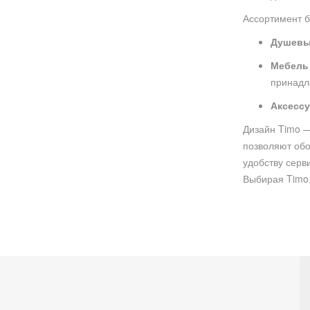
Ассортимент б
Душевы
Мебель 
принадл
Аксесс
Дизайн Timo —
позволяют обо
удобству серв
Выбирая Timo,