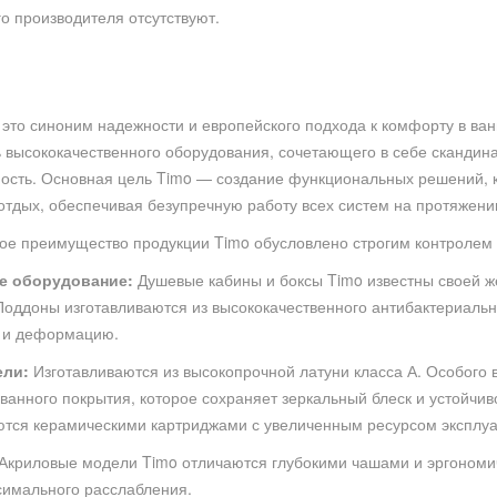
о производителя отсутствуют.
это синоним надежности и европейского подхода к комфорту в ва
 высококачественного оборудования, сочетающего в себе скандина
ость. Основная цель Timo — создание функциональных решений, 
тдых, обеспечивая безупречную работу всех систем на протяжении
ое преимущество продукции Timo обусловлено строгим контролем
е оборудование:
Душевые кабины и боксы Timo известны своей же
 Поддоны изготавливаются из высококачественного антибактериальн
 и деформацию.
ели:
Изготавливаются из высокопрочной латуни класса А. Особого 
ванного покрытия, которое сохраняет зеркальный блеск и устойчив
тся керамическими картриджами с увеличенным ресурсом эксплуа
Акриловые модели Timo отличаются глубокими чашами и эргономи
симального расслабления.